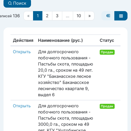
Поиск
136
«
1
2
3
...
10
»
записей
Действия
Наименование (рус.)
Статус
Открыть
Для долгосрочного
Продан
побочного пользования -
Пастьбы скота, площадью
20,0 га., сроком на 49 лет.
КГУ "Баканасское лесное
хозяйство" Баканасское
лесничество квартале 9,
выдел 6
Открыть
Для долгосрочного
Продан
побочного пользования -
Пастьбы скота, площадью
3000,0 га., сроком на 49
лет. КГУ "Уштобинское